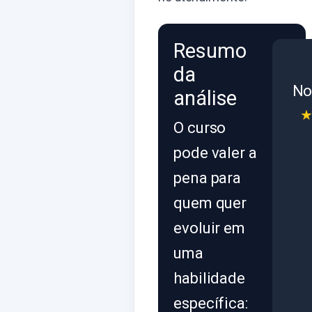
Resumo
da
No
análise
O curso
pode valer a
pena para
quem quer
evoluir em
uma
habilidade
específica: